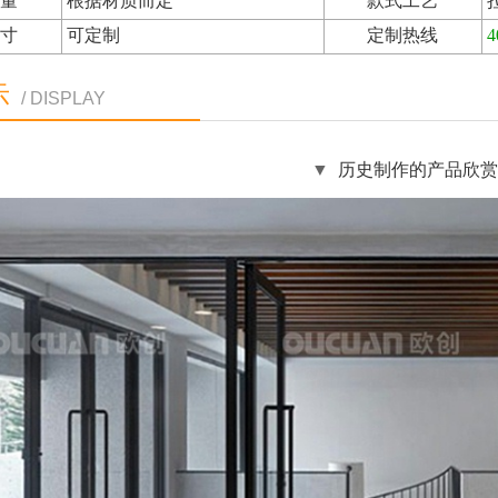
重量
根据材质而定
款式工艺
尺寸
可定制
定制热线
4
示
/ DISPLAY
▼
历史制作的产品欣赏