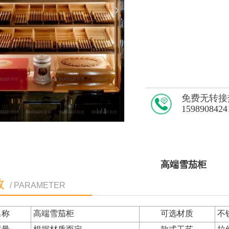
免费无转接
1598908424
1
/1
高端雪茄柜
数
/ PARAMETER
名称
高端雪茄柜
可选材质
不锈