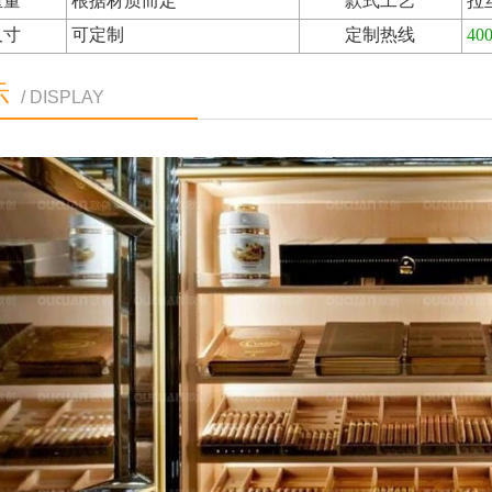
重量
根据材质而定
款式工艺
拉
尺寸
可定制
定制热线
400
示
/ DISPLAY