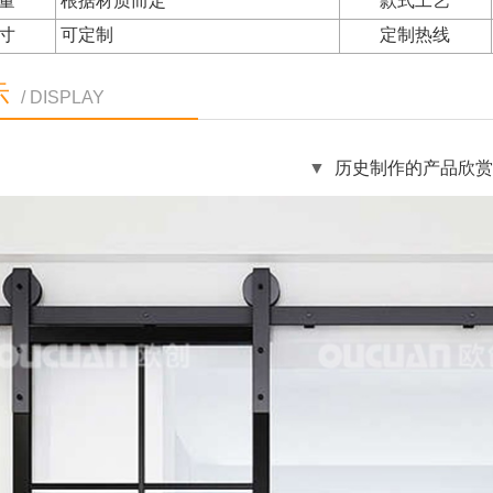
量
根据材质而定
款式工艺
寸
可定制
定制热线
示
/ DISPLAY
▼
历史制作的产品欣赏