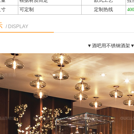
重量
根据材质而定
款式工艺
拉
尺寸
可定制
定制热线
400
示
/ DISPLAY
▼酒吧用不锈钢酒架