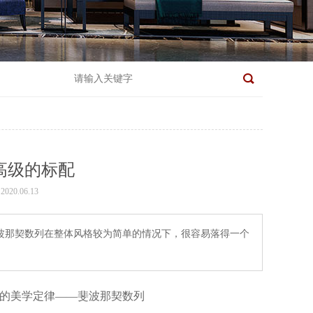
高级的标配
20.06.13
波那契数列在整体风格较为简单的情况下，很容易落得一个
的美学定律
——
斐波那契数列