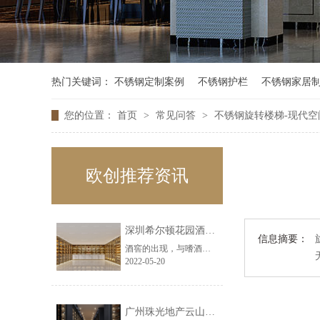
热门关键词：
不锈钢定制案例
不锈钢护栏
不锈钢家居
您的位置：
首页
>
常见问答
>
不锈钢旋转楼梯-现代
欧创推荐资讯
深圳希尔顿花园酒窖工程
信息摘要：
酒窖的出现，与嗜酒无关，更关乎于对品质生活的考量与热爱。在这疫情狂虐与紧张生活节奏的时代里，它不仅是一个功能区，更是一种对驾驭生活与本性的持有，从记忆深处探寻到生活的本真，在不经意间成就一处放松灵魂身心的品质升华之地
2022-05-20
广州珠光地产云山一号会所