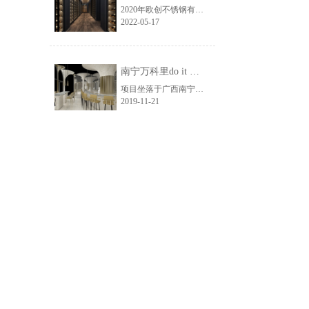
2020年欧创不锈钢有限公司为珠江集团广州珠光云山一号会所制作不锈钢恒温酒窖，酒窖的设计之美决定了会所的档次。上乘的用料，加上精致的手工，欧创用其专注，打造出一套美观兼具实用的酒窖，给设计师和客户交上一份满意的答卷，酒窖的融入，将一个普通的空间变成了高档与华丽的会所
2022-05-17
南宁万科里do it 雪茄吧定制不锈钢包柱
项目坐落于广西南宁万科城，以“时尚、雅致”为理念贯穿整个设计，构思立意为打破常规，标新立异，用富有个性的多元化材料来塑造出独一无二的空间。传达出高品质新都市生活的无限魅力。
2019-11-21